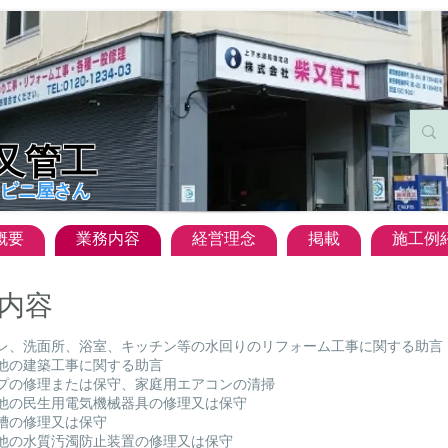
柴又管工
ビニ屋さん
概要
業務内容
経営理念
掲載
施工例
内容
イレ、洗面所、浴室、キッチン等の水回りのリフォーム工事に関する助言
の他の建築工事に関する助言
ンプの修理または保守、家庭用エアコンの清掃
の他の民生用電気機械器具の修理又は保守
水槽の修理又は保守
の他の水質汚濁防止装置の修理又は保守