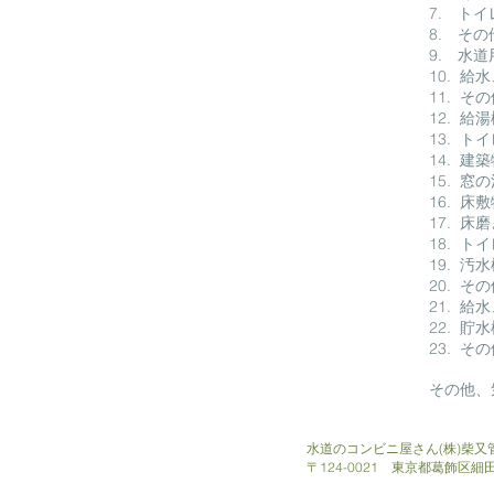
7. ト
8. そ
9. 水
10. 
11. 
12. 
13. 
14. 
15. 窓
16. 床
17. 床
18. 
19. 汚
20. 
21. 
22. 貯
23. 
その他、
水道のコンビニ屋さん(株)柴又
​〒124-0021 東京都葛飾区細田3-