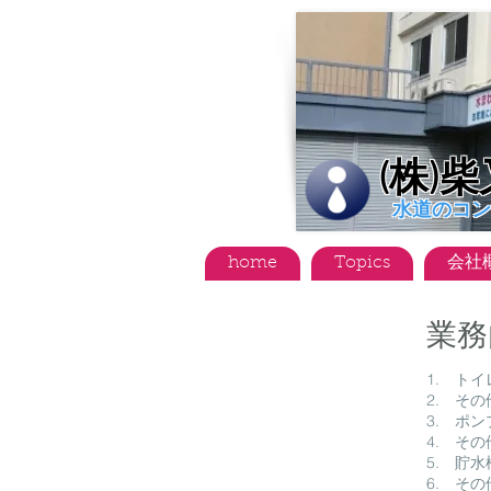
(株)
水道のコン
home
Topics
会社
業務
1. ト
2. そ
3. ポ
4. そ
5. 貯
6. そ