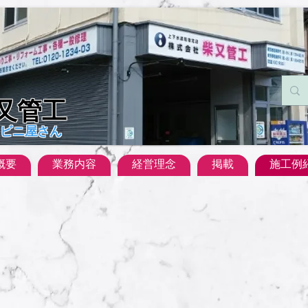
柴又管工
ビニ屋さん
概要
業務内容
経営理念
掲載
施工例