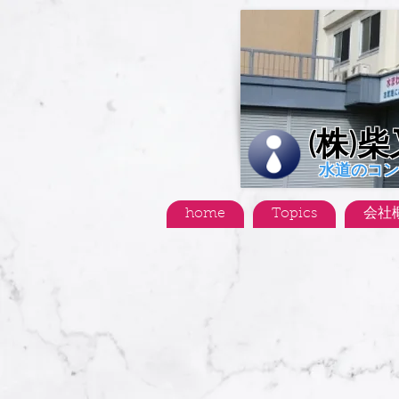
(株)
水道のコン
home
Topics
会社