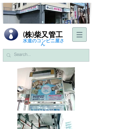
(株)柴又管工
水道のコンビニ屋さ
ん