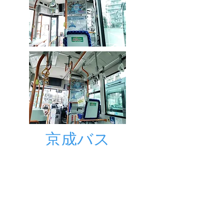
京成バス
​京成バスさんに掲載して頂きま
した。
水道のコンビニ屋さん(株)柴又管工
​〒124-0021 東京都葛飾区細田3-29-3​
0120-1234-03