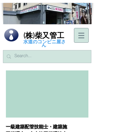
(株)柴又管工
水道のコンビニ屋さ
ん
一級建築配管技能士・建築施