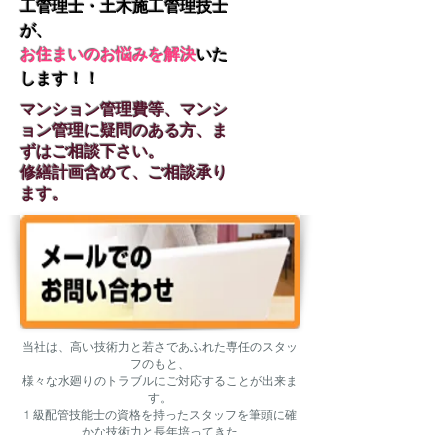
工管理士・土木施工管理技士
が、
お住まいのお悩みを解決
いた
します！！
マンション管理費等、マンシ
ョン管理に疑問のある方、ま
ずはご相談下さい。
​修繕計画含めて、ご相談承り
ます。
当社は、高い技術力と若さであふれた専任のスタッ
フのもと、
様々な水廻りのトラブルにご対応することが出来ま
す。
1 級配管技能士の資格を持ったスタッフを筆頭に確
かな技術力と長年培ってきた